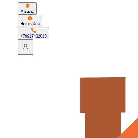
Москва
Настройки
+79917432015